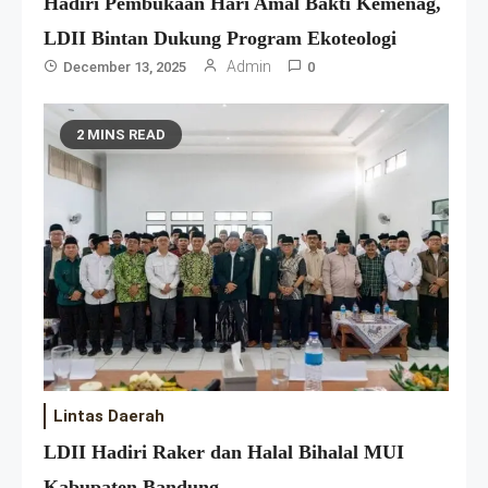
Hadiri Pembukaan Hari Amal Bakti Kemenag,
LDII Bintan Dukung Program Ekoteologi
Admin
December 13, 2025
0
2 MINS READ
Lintas Daerah
LDII Hadiri Raker dan Halal Bihalal MUI
Kabupaten Bandung