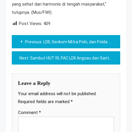
yang sehat dan harmonis di tengah masyarakat,”
tutupnya. (Mus/FWI)
Post Views:
409
Post
Previous:
LDII, Senkom Mitra Polri, dan Polda Jateng Gelar Konsolidasi Jelang Pilkada
navigation
Next:
Sambut HUT RI, PAC LDII Angsau dan Santri PPPM Al Manshurin Gelar Kerja Bakti
Leave a Reply
Your email address will not be published.
Required fields are marked
*
Comment
*