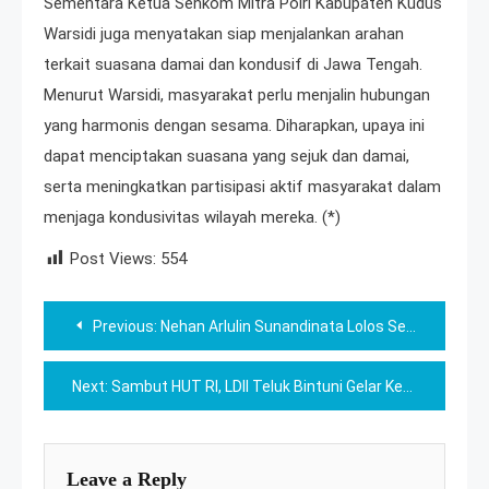
Sementara Ketua Senkom Mitra Polri Kabupaten Kudus
Warsidi juga menyatakan siap menjalankan arahan
terkait suasana damai dan kondusif di Jawa Tengah.
Menurut Warsidi, masyarakat perlu menjalin hubungan
yang harmonis dengan sesama. Diharapkan, upaya ini
dapat menciptakan suasana yang sejuk dan damai,
serta meningkatkan partisipasi aktif masyarakat dalam
menjaga kondusivitas wilayah mereka. (*)
Post Views:
554
Post
Previous:
Nehan Arlulin Sunandinata Lolos Seleksi Liga Sentra Indonesia
navigation
Next:
Sambut HUT RI, LDII Teluk Bintuni Gelar Kerja Bakti di Masjid
Leave a Reply