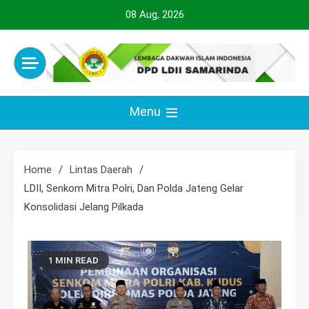
Skip
08 Aug, 2026
to
content
Official Website
LDII SAMARINDA
Menu
Home
Lintas Daerah
LDII, Senkom Mitra Polri, Dan Polda Jateng Gelar
Konsolidasi Jelang Pilkada
1 MIN READ