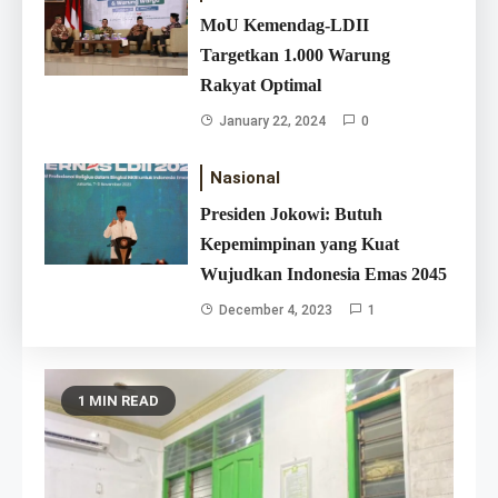
MoU Kemendag-LDII
Targetkan 1.000 Warung
Rakyat Optimal
January 22, 2024
0
Nasional
Presiden Jokowi: Butuh
Kepemimpinan yang Kuat
Wujudkan Indonesia Emas 2045
December 4, 2023
1
LDII Samarinda Gelar Bakti Sosial
Berbagi Takjil di Taman
1 MIN READ
March 16, 2026
Samarendah