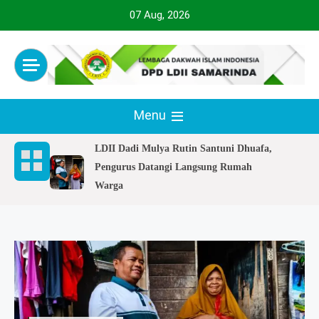
Skip
07 Aug, 2026
to
content
Official Website
LDII SAMARINDA
Menu
LDII Dadi Mulya Rutin Santuni Dhuafa,
Pengurus Datangi Langsung Rumah
Warga
LDII Samarinda Gelar Bakti Sosial
Berbagi Takjil di Taman Samarendah
Upgrading Jurnalistik, LDII Kaltim
Perkuat Publikasi Kegiatan di Daerah
Perkuat Strategi Dakwah, LDII