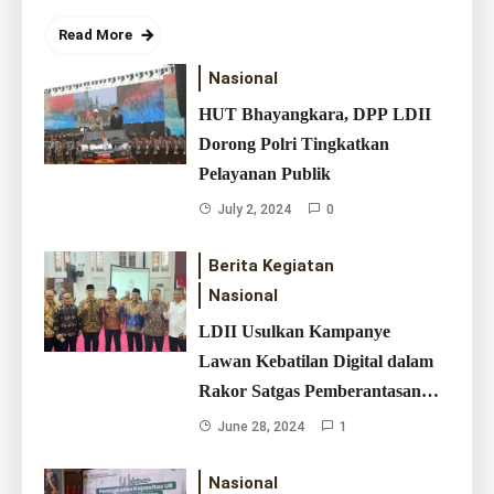
agar tetap berada dalam lingkungan yang positif serta
Read More
terhindar dari pengaruh negatif pergaulan. Pengajian akhir
tahun tersebut dilaksanakan di empat titik utama yang
Nasional
tersebar…
HUT Bhayangkara, DPP LDII
January 2, 2026
1 Min Read
Dorong Polri Tingkatkan
Pelayanan Publik
July 2, 2024
0
Berita Kegiatan
Nasional
LDII Usulkan Kampanye
Lawan Kebatilan Digital dalam
LDII Dadi Mulya Rutin Santuni
Rakor Satgas Pemberantasan
Dhuafa, Pengurus Datangi Langsung
Judi Online
March 27, 2026
Rumah Warga
June 28, 2024
1
Nasional