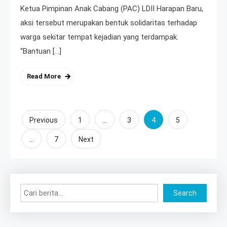
Ketua Pimpinan Anak Cabang (PAC) LDII Harapan Baru,
aksi tersebut merupakan bentuk solidaritas terhadap
warga sekitar tempat kejadian yang terdampak.
“Bantuan […]
Read More
Posts
…
4
Previous
1
3
5
…
pagination
7
Next
Search
Search