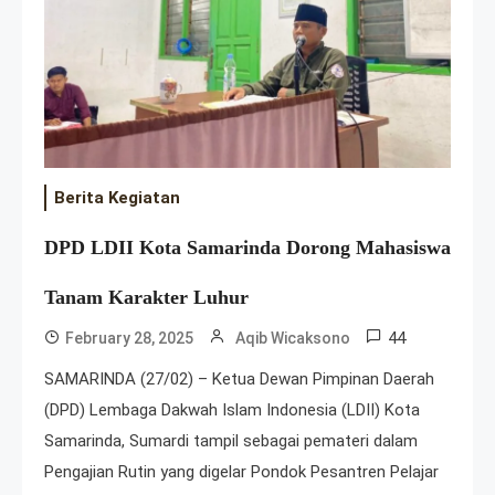
Berita Kegiatan
DPD LDII Kota Samarinda Dorong Mahasiswa
Tanam Karakter Luhur
Upgrading Jurnalistik, LDII Kaltim
44
February 28, 2025
Aqib Wicaksono
Perkuat Publikasi Kegiatan di
SAMARINDA (27/02) – Ketua Dewan Pimpinan Daerah
January 31, 2026
Daerah
(DPD) Lembaga Dakwah Islam Indonesia (LDII) Kota
Samarinda, Sumardi tampil sebagai pemateri dalam
Pengajian Rutin yang digelar Pondok Pesantren Pelajar