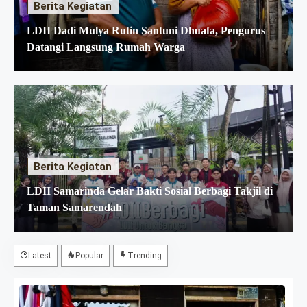
Berita Kegiatan
Samarinda Bekali Anggota dengan
Keterampilan Komunikasi
LDII Dadi Mulya Rutin Santuni Dhuafa, Pengurus
Datangi Langsung Rumah Warga
Semarak Pengajian Akhir Tahun, LDII
Samarinda Perkuat Pembinaan Generasi
Muda
PC LDII Loa Janan Ilir Gelar Khitanan
Massal untuk Warga
Berita Kegiatan
LDII Samarinda Gelar Bakti Sosial Berbagi Takjil di
Taman Samarendah
Latest
Popular
Trending