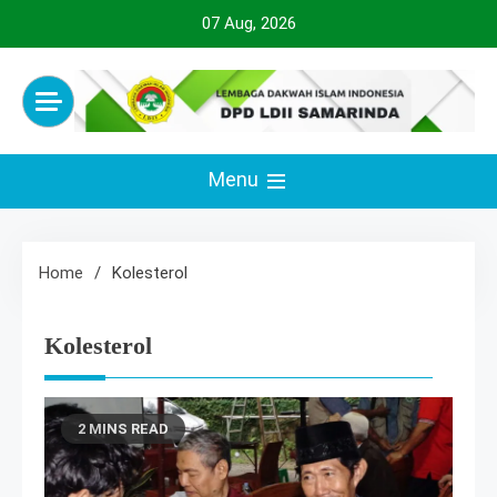
Skip
07 Aug, 2026
to
content
Official Website
LDII SAMARINDA
Menu
Home
Kolesterol
Kolesterol
2 MINS READ